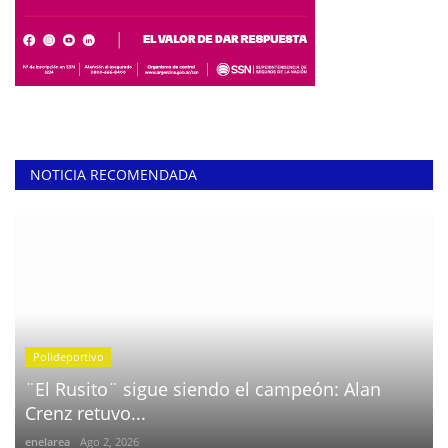
NOTICIA RECOMENDADA
Polideportivo
¨El Rusito¨ sigue siendo el campeón: Alan
Crenz retuvo...
enelarea
Ago 2, 2026