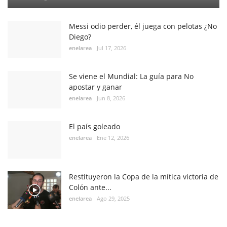
Messi odio perder, él juega con pelotas ¿No
Diego?
enelarea
Jul 17, 2026
Se viene el Mundial: La guía para No
apostar y ganar
enelarea
Jun 8, 2026
El país goleado
enelarea
Ene 12, 2026
Restituyeron la Copa de la mítica victoria de
Colón ante...
enelarea
Ago 29, 2025