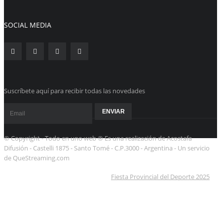
SOCIAL MEDIA
Suscríbete aquí para recibir todas las novedades
© Copyright - Todo en uno web ® Es una realización de Acostafa
Difusión - Castelli 1875 - Santo Tomé - C.P.3000 - Argentina - Un servicio
de QueStreaming.com
Fiesta Provincial del Deporte 2025