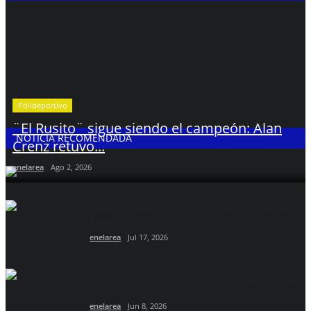
Polideportivo
¨El Rusito¨ sigue siendo el campeón: Alan
NOTICIA RECOMENDADA
Crenz retuvo...
enelarea
Ago 2, 2026
Messi odio perder, él juega con pelotas ¿No
Diego?
enelarea
Jul 17, 2026
Se viene el Mundial: La guía para No apostar
y ganar
enelarea
Jun 8, 2026