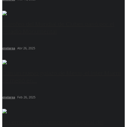
El trofeo del Mundial de Clubes pasó por el
estadio Monumental
enelarea
Abr 26, 2025
Con un nuevo golazo de Messi, el Inter Miami
se metió en...
enelarea
Feb 26, 2025
Así empezó la ceremonia inaugural del