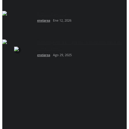
El país goleado
enelarea
Ene 12, 2026
Restituyeron la Copa de la mítica victoria de
Colón ante...
enelarea
Ago 29, 2025