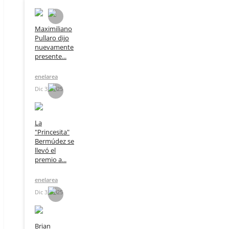
Maximiliano
Pullaro dijo
nuevamente
presente...
enelarea
Dic 3, 2025
La
"Princesita"
Bermúdez se
llevó el
premio a...
enelarea
Dic 3, 2025
Brian