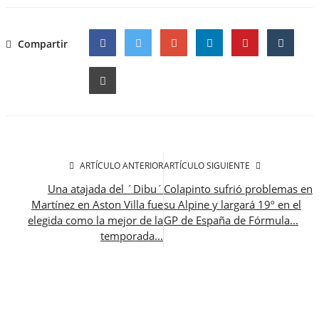
Compartir
Facebook
Twitter
Google
ARTÍCULO ANTERIOR
ARTÍCULO SIGUIENTE
Una atajada del ´Dibu´
Colapinto sufrió problemas en
Martínez en Aston Villa fue
su Alpine y largará 19º en el
elegida como la mejor de la
GP de España de Fórmula...
temporada...