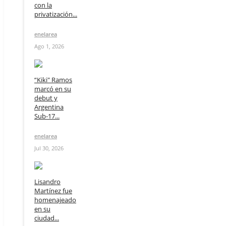
con la
privatización...
enelarea
Ago 1, 2026
“Kiki" Ramos
marcó en su
debut y
Argentina
Sub-17...
enelarea
Jul 30, 2026
Lisandro
Martínez fue
homenajeado
en su
ciudad...