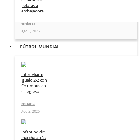
pelotas a
embajadora...
enelarea
Ago 5, 2026
FÚTBOL MUNDIAL
Inter Miami
igualo 2-2 con
Columbus en
el regreso...
enelarea
Ago 2, 2026
Infantino dio
marcha atrás