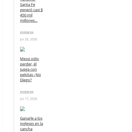
Santa Fe
generó casi $
450 mil
millones...
enelarea
Jul 26, 2026
Messi odio
perder, él
juega con
pelotas ¿No
Diego?
enelarea
Jul 17, 2026
Ganarle a los
ingleses en la
cancha