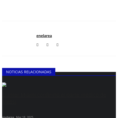
enelarea
NOTICIAS RELACIONADAS
El Inter Miami confirmó el parte médico de
Messi
enelarea
Mar 18, 2025