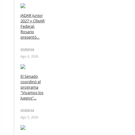
JADAR Junior
2027 y CReAR
Federal:
Rosario
presentó...
enelarea
Ago 6, 2026
El Senado
coordinó el
programa
"Vivamos los
Juegos"...
enelarea
Ago 5, 2026