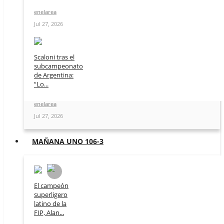
enelarea
Jul 27, 2026
Scaloni tras el
subcampeonato
de Argentina:
“Lo...
enelarea
Jul 27, 2026
MAÑANA UNO 106-3
El campeón
superligero
latino de la
FIP, Alan...