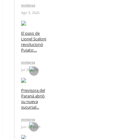
enelarea
Ago 5, 2026
El paso de
Lionel Scaloni
revolucionó
Pujato:...
enelarea
Jul 28, 2026
Previsora del
Paraná abrió
su nueva
sucursal...
enelarea
Jun 23, 2026