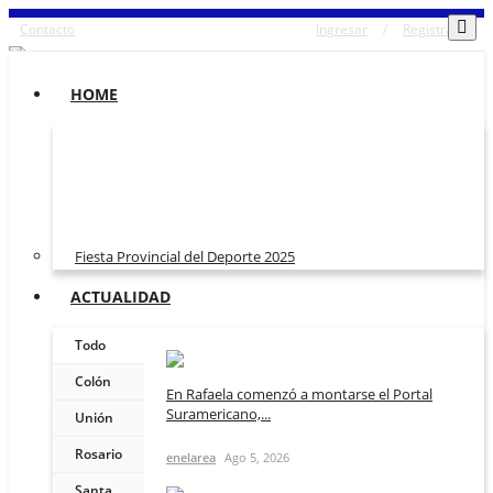
Contacto
Ingresar
/
Registrarse
HOME
Fiesta Provincial del Deporte 2025
ACTUALIDAD
Todo
Colón
En Rafaela comenzó a montarse el Portal
Suramericano,...
Unión
Rosario
enelarea
Ago 5, 2026
Santa