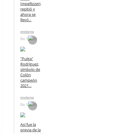
Impellizzeri,
repitió y
ahora se
llevó...
enelarea
Dic 3, 2025
"Pulga"
Rodríguez,
símbolo de
Colón
campeón
2021...
enelarea
Dic 3, 2025
Así fue la
previa de la