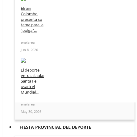
Efraín
Colombo
presenta su
tema para la
"pulga"...
enelarea
Jun 8, 2026
El deporte
entra al aula:
Santa Fe
usará el
Mundial...
enelarea
May 30, 2026
FIESTA PROVINCIAL DEL DEPORTE