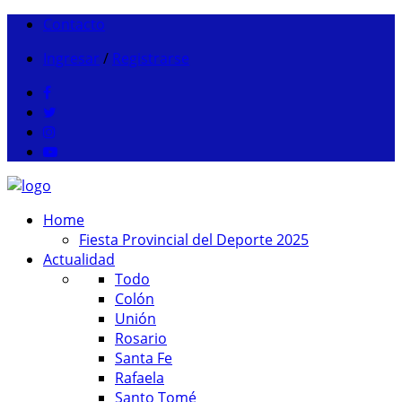
Contacto
Ingresar
/
Registrarse
Home
Fiesta Provincial del Deporte 2025
Actualidad
Todo
Colón
Unión
Rosario
Santa Fe
Rafaela
Santo Tomé