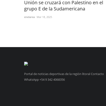
Unión se cruzará con Palestino en el
grupo E de la Sudamericana
enelarea
Mar 18, 2025
Portal de noticias deportivas de la región litoral Contacto
WhatsApp +54 9 342 4068356