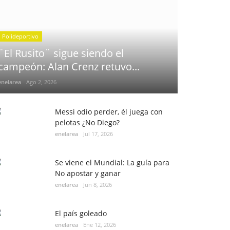
Polideportivo
¨El Rusito¨ sigue siendo el
campeón: Alan Crenz retuvo...
enelarea
Ago 2, 2026
Messi odio perder, él juega con
pelotas ¿No Diego?
enelarea
Jul 17, 2026
Se viene el Mundial: La guía para
No apostar y ganar
enelarea
Jun 8, 2026
El país goleado
enelarea
Ene 12, 2026