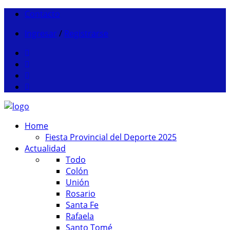
Contacto
Ingresar
/
Registrarse
Home
Fiesta Provincial del Deporte 2025
Actualidad
Todo
Colón
Unión
Rosario
Santa Fe
Rafaela
Santo Tomé