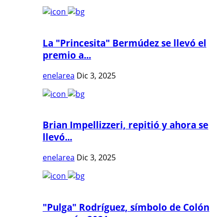
La "Princesita" Bermúdez se llevó el
premio a...
enelarea
Dic 3, 2025
Brian Impellizzeri, repitió y ahora se
llevó...
enelarea
Dic 3, 2025
"Pulga" Rodríguez, símbolo de Colón