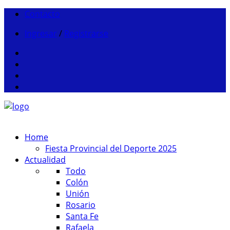
Contacto
Ingresar
/
Registrarse
Home
Fiesta Provincial del Deporte 2025
Actualidad
Todo
Colón
Unión
Rosario
Santa Fe
Rafaela