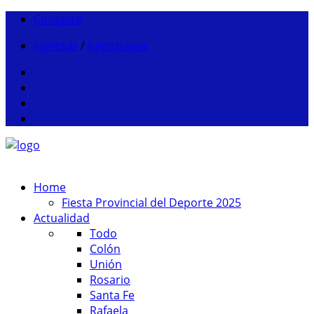
Contacto
Ingresar
/
Registrarse
Home
Fiesta Provincial del Deporte 2025
Actualidad
Todo
Colón
Unión
Rosario
Santa Fe
Rafaela