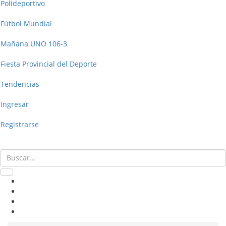
Polideportivo
Fútbol Mundial
Mañana UNO 106-3
Fiesta Provincial del Deporte
Tendencias
Ingresar
Registrarse