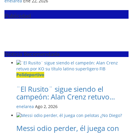
enelarea
Ene 22, 2026
Publicidad
Noticia Recomendada
Polideportivo
¨El Rusito¨ sigue siendo el
campeón: Alan Crenz retuvo...
enelarea
Ago 2, 2026
Messi odio perder, él juega con