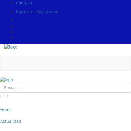
Contacto
Ingresar
/
Registrarse
Home
Actualidad