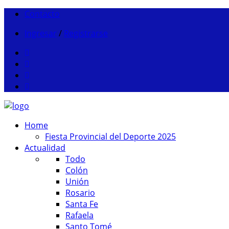
Contacto
Ingresar
/
Registrarse
Home
Fiesta Provincial del Deporte 2025
Actualidad
Todo
Colón
Unión
Rosario
Santa Fe
Rafaela
Santo Tomé