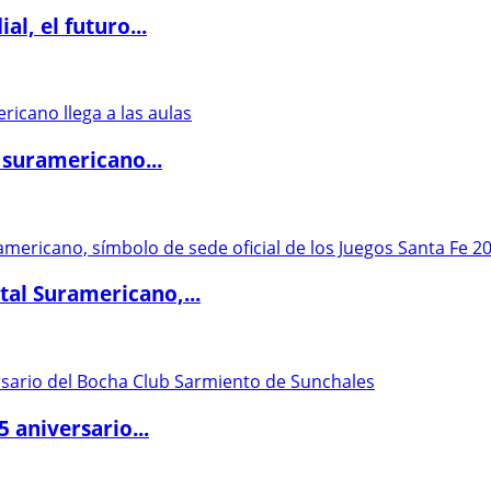
l, el futuro...
 suramericano...
al Suramericano,...
5 aniversario...