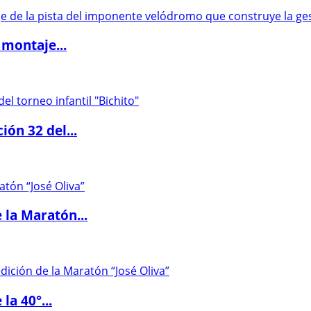
 montaje...
ón 32 del...
 la Maratón...
la 40°...