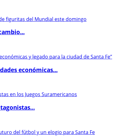
cambio...
dades económicas...
agonistas...