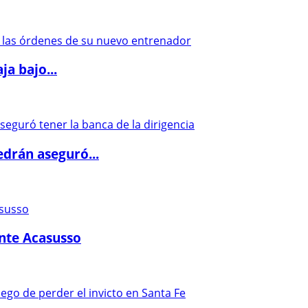
a bajo...
drán aseguró...
ante Acasusso