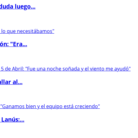
duda luego...
ón: "Era...
lar al...
Lanús:...