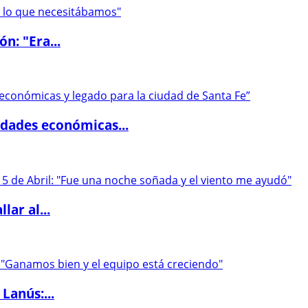
ón: "Era...
dades económicas...
lar al...
Lanús:...