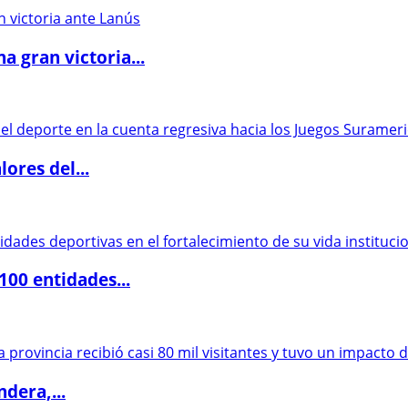
 gran victoria...
ores del...
00 entidades...
dera,...