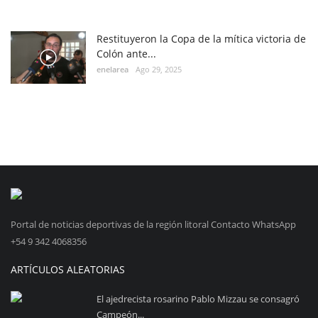
Restituyeron la Copa de la mítica victoria de
Colón ante...
enelarea
Ago 29, 2025
Portal de noticias deportivas de la región litoral Contacto WhatsApp
+54 9 342 4068356
ARTÍCULOS ALEATORIAS
El ajedrecista rosarino Pablo Mizzau se consagró
Campeón...