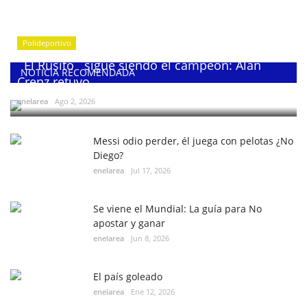
Polideportivo
¨El Rusito¨ sigue siendo el campeón: Alan
NOTICIA RECOMENDADA
Crenz retuvo...
enelarea
Ago 2, 2026
Messi odio perder, él juega con pelotas ¿No
Diego?
enelarea
Jul 17, 2026
Se viene el Mundial: La guía para No
apostar y ganar
enelarea
Jun 8, 2026
El país goleado
enelarea
Ene 12, 2026