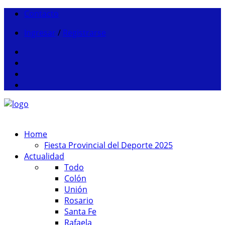
Contacto
Ingresar
/
Registrarse
Home
Fiesta Provincial del Deporte 2025
Actualidad
Todo
Colón
Unión
Rosario
Santa Fe
Rafaela