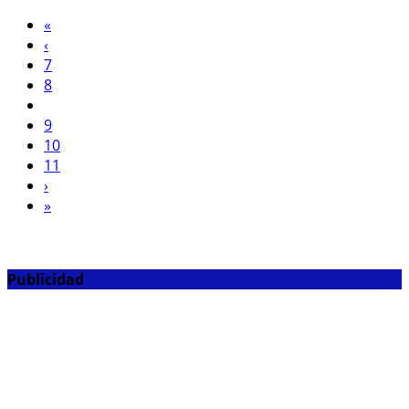
«
‹
7
8
9
10
11
›
»
Publicidad