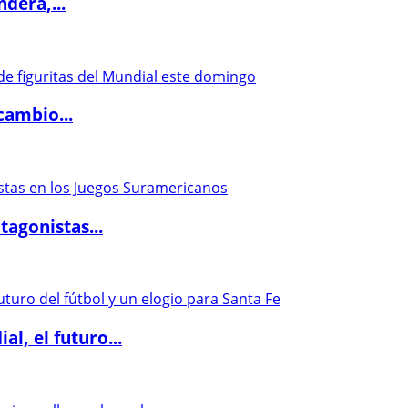
dera,...
cambio...
agonistas...
l, el futuro...