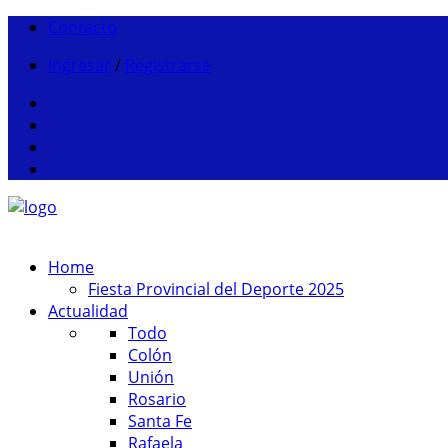
Contacto
Ingresar
/
Registrarse
Home
Fiesta Provincial del Deporte 2025
Actualidad
Todo
Colón
Unión
Rosario
Santa Fe
Rafaela