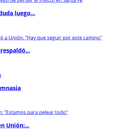
duda luego...
respaldó...
imnasia
n Unión:...