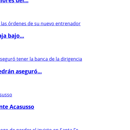
ores del...
a bajo...
drán aseguró...
ante Acasusso