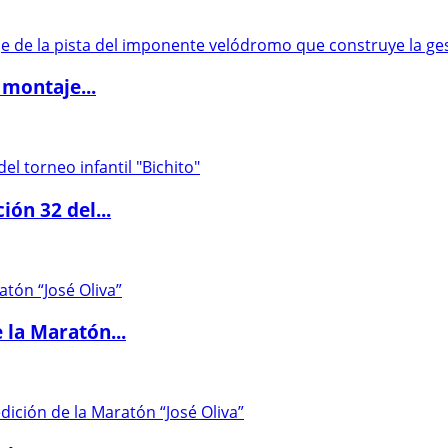
 montaje...
ón 32 del...
 la Maratón...