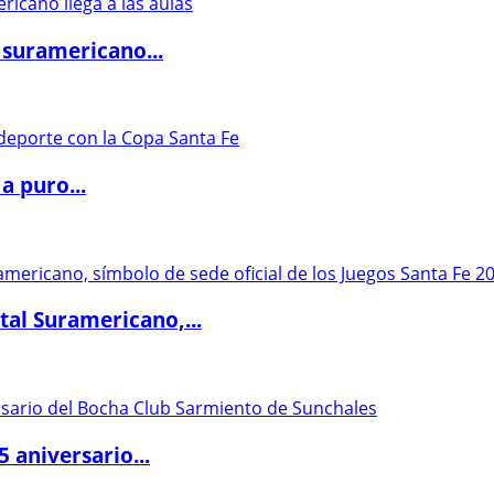
 suramericano...
a puro...
al Suramericano,...
5 aniversario...