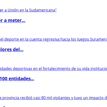
r a meter...
ores del...
00 entidades...