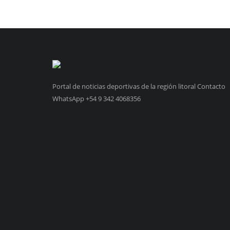
Portal de noticias deportivas de la región litoral Contacto
WhatsApp +54 9 342 4068356