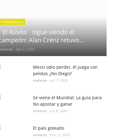
Polideportivo
¨El Rusito¨ sigue siendo el
campeón: Alan Crenz retuvo...
enelarea
Ago 2, 2026
Messi odio perder, él juega con
pelotas ¿No Diego?
enelarea
Jul 17, 2026
Se viene el Mundial: La guía para
No apostar y ganar
enelarea
Jun 8, 2026
El país goleado
enelarea
Ene 12, 2026