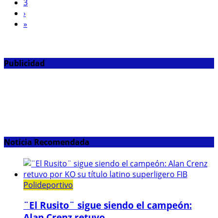
3
›
»
Publicidad
Noticia Recomendada
Polideportivo
¨El Rusito¨ sigue siendo el campeón:
Alan Crenz retuvo...