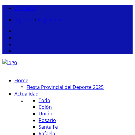
Contacto
Ingresar
/
Registrarse
Home
Fiesta Provincial del Deporte 2025
Actualidad
Todo
Colón
Unión
Rosario
Santa Fe
Rafaela