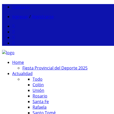
Contacto
Ingresar
/
Registrarse
Home
Fiesta Provincial del Deporte 2025
Actualidad
Todo
Colón
Unión
Rosario
Santa Fe
Rafaela
Santo Tomé