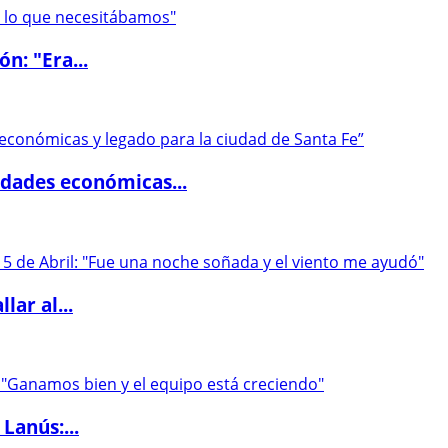
ón: "Era...
dades económicas...
lar al...
Lanús:...