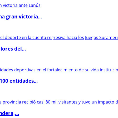
 gran victoria...
ores del...
00 entidades...
dera,...