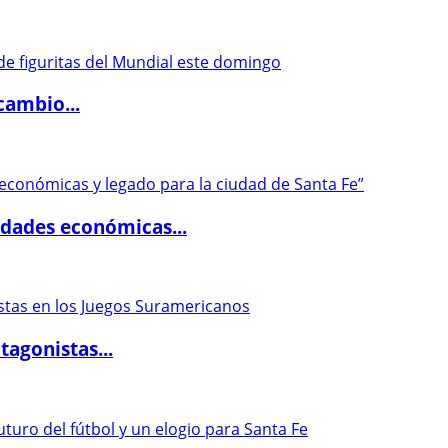
cambio...
dades económicas...
agonistas...