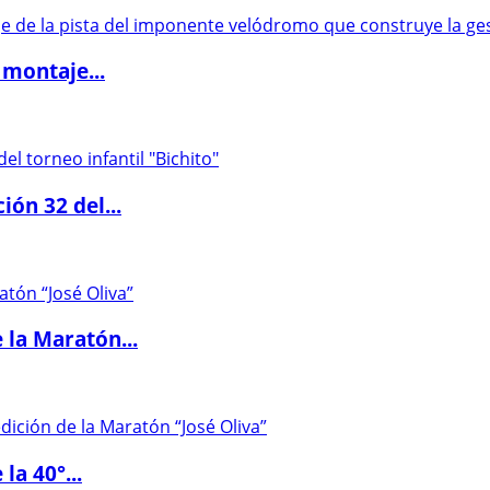
 montaje...
ón 32 del...
 la Maratón...
la 40°...