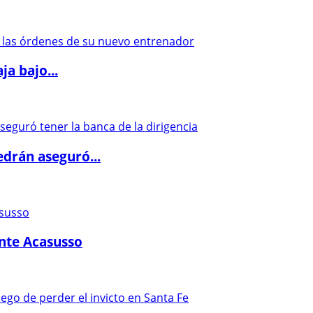
a bajo...
drán aseguró...
ante Acasusso