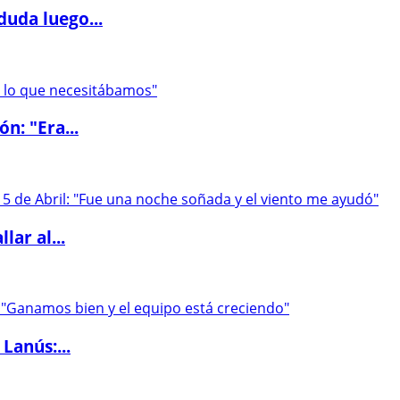
duda luego...
ón: "Era...
lar al...
Lanús:...