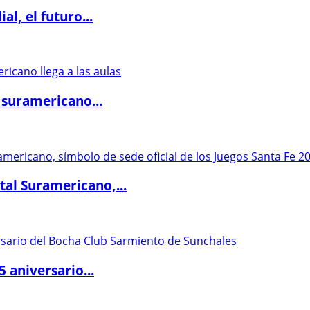
l, el futuro...
 suramericano...
al Suramericano,...
5 aniversario...