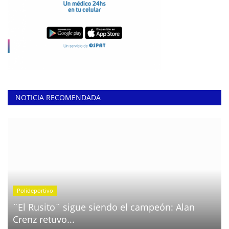
NOTICIA RECOMENDADA
Polideportivo
¨El Rusito¨ sigue siendo el campeón: Alan
Crenz retuvo...