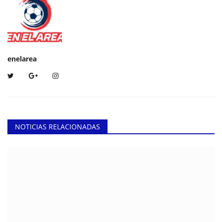
enelarea
NOTICIAS RELACIONADAS