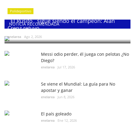
Polideportivo
¨El Rusito¨ sigue siendo el campeón: Alan
NOTICIA RECOMENDADA
Crenz retuvo...
enelarea
Ago 2, 2026
Messi odio perder, él juega con pelotas ¿No
Diego?
enelarea
Jul 17, 2026
Se viene el Mundial: La guía para No
apostar y ganar
enelarea
Jun 8, 2026
El país goleado
enelarea
Ene 12, 2026