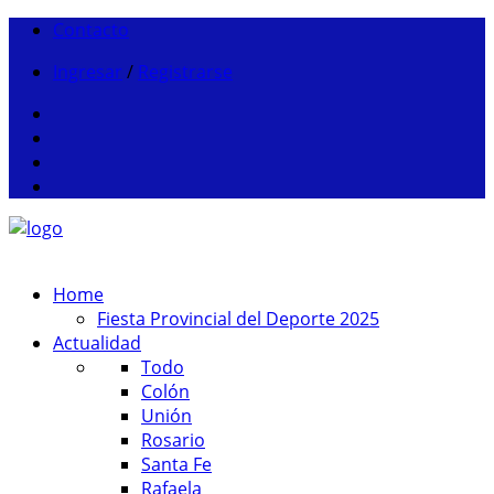
Contacto
Ingresar
/
Registrarse
Home
Fiesta Provincial del Deporte 2025
Actualidad
Todo
Colón
Unión
Rosario
Santa Fe
Rafaela