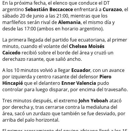
En la próxima fecha, el elenco que conduce el DT
argentino
Sebastián Beccacece
enfrentará a
Curazao
, el
sábado 20 de junio a las 21:00, mientras que los
marfileños serán rival de
Alemania
, el mismo día y
desde las 17:00 (ambos en horario argentino).
La primera llegada del partido fue ecuatoriana, al primer
minuto, cuando el volante del
Chelsea Moisés
Caicedo
recibió sobre el borde del área y cruzó un
derechazo rasante, que salió ancho.
A los 10 minutos volvió a llegar
Ecuador
, con un avance
por izquierda y centro rasante del defensor
Piero
Hincapié
que el delantero
Enner Valencia
pudo
controlar para luego disparar, por encima del travesaño.
Tres minutos después, el extremo
John Yeboah
atacó
por derecha y, tras cerrarse contra la medialuna del
área, sacó un zurdazo que también se fue desviado, por
arriba del palo horizontal.
El primer acercamiento del equipo africano llegó a los 15