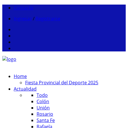
Contacto
Ingresar
/
Registrarse
Home
Fiesta Provincial del Deporte 2025
Actualidad
Todo
Colón
Unión
Rosario
Santa Fe
Rafaela