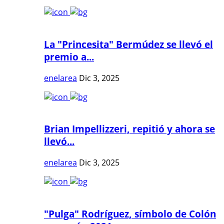
La "Princesita" Bermúdez se llevó el
premio a...
enelarea
Dic 3, 2025
Brian Impellizzeri, repitió y ahora se
llevó...
enelarea
Dic 3, 2025
"Pulga" Rodríguez, símbolo de Colón