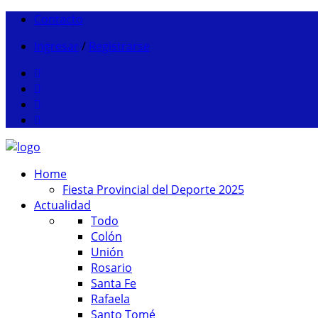
Contacto
Ingresar
/
Registrarse
Home
Fiesta Provincial del Deporte 2025
Actualidad
Todo
Colón
Unión
Rosario
Santa Fe
Rafaela
Santo Tomé