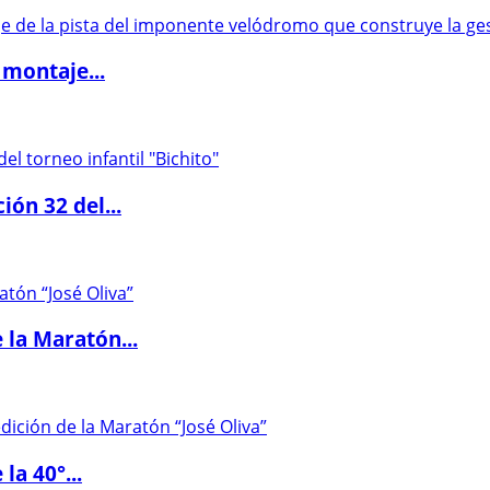
 montaje...
ón 32 del...
 la Maratón...
la 40°...