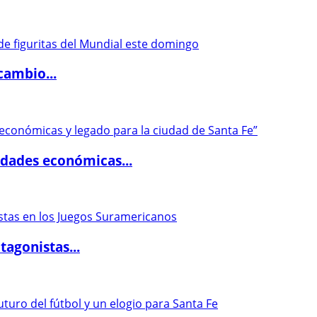
cambio...
dades económicas...
agonistas...