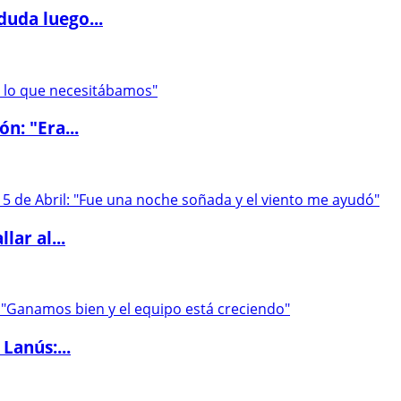
duda luego...
ón: "Era...
lar al...
Lanús:...