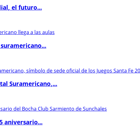
l, el futuro...
 suramericano...
al Suramericano,...
5 aniversario...