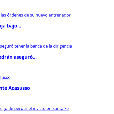
a bajo...
drán aseguró...
ante Acasusso