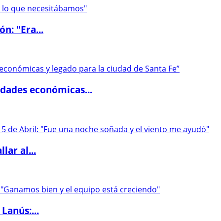
ón: "Era...
dades económicas...
lar al...
Lanús:...