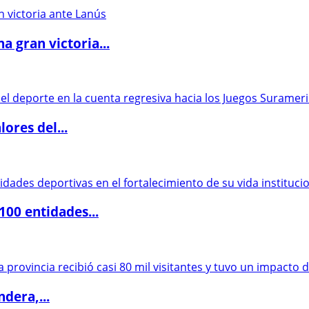
 gran victoria...
ores del...
00 entidades...
dera,...