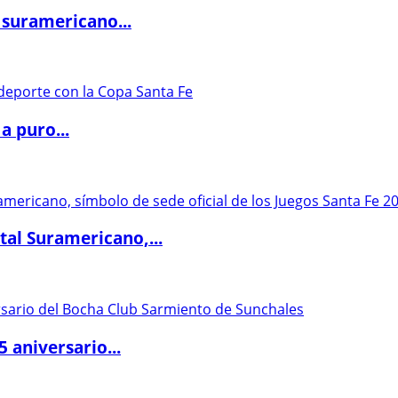
 suramericano...
a puro...
al Suramericano,...
5 aniversario...