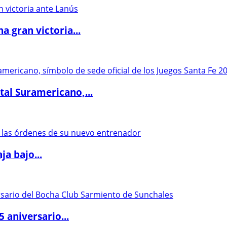
 gran victoria...
al Suramericano,...
a bajo...
5 aniversario...