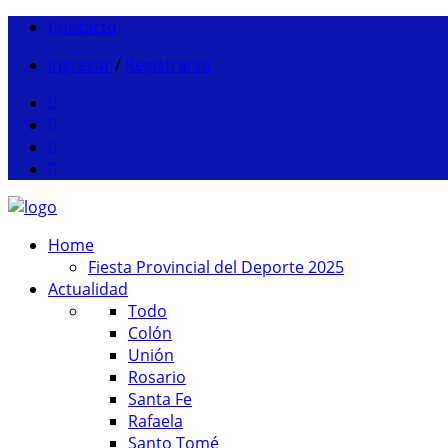
Contacto
Ingresar
/
Registrarse
Home
Fiesta Provincial del Deporte 2025
Actualidad
Todo
Colón
Unión
Rosario
Santa Fe
Rafaela
Santo Tomé