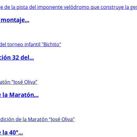
 montaje...
ón 32 del...
 la Maratón...
la 40°...