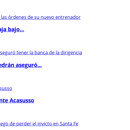
a bajo...
drán aseguró...
ante Acasusso