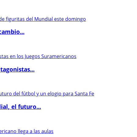
cambio...
agonistas...
l, el futuro...