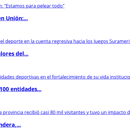
n Unión:...
ores del...
00 entidades...
dera,...