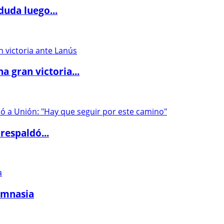
duda luego...
 gran victoria...
respaldó...
imnasia