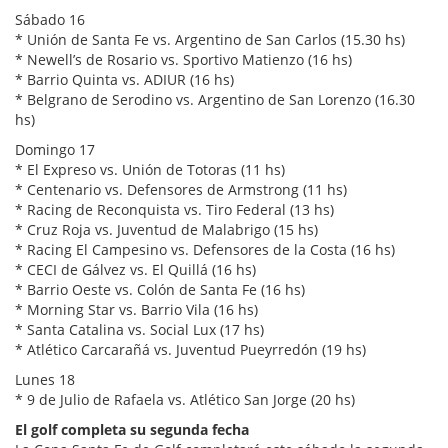
Sábado 16
* Unión de Santa Fe vs. Argentino de San Carlos (15.30 hs)
* Newell’s de Rosario vs. Sportivo Matienzo (16 hs)
* Barrio Quinta vs. ADIUR (16 hs)
* Belgrano de Serodino vs. Argentino de San Lorenzo (16.30
hs)
Domingo 17
* El Expreso vs. Unión de Totoras (11 hs)
* Centenario vs. Defensores de Armstrong (11 hs)
* Racing de Reconquista vs. Tiro Federal (13 hs)
* Cruz Roja vs. Juventud de Malabrigo (15 hs)
* Racing El Campesino vs. Defensores de la Costa (16 hs)
* CECI de Gálvez vs. El Quillá (16 hs)
* Barrio Oeste vs. Colón de Santa Fe (16 hs)
* Morning Star vs. Barrio Vila (16 hs)
* Santa Catalina vs. Social Lux (17 hs)
* Atlético Carcarañá vs. Juventud Pueyrredón (19 hs)
Lunes 18
* 9 de Julio de Rafaela vs. Atlético San Jorge (20 hs)
El golf completa su segunda fecha