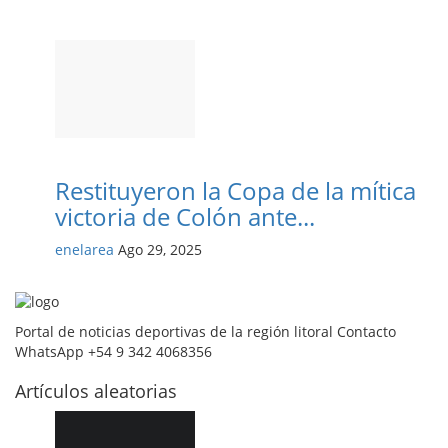
Restituyeron la Copa de la mítica
victoria de Colón ante...
enelarea
Ago 29, 2025
Portal de noticias deportivas de la región litoral Contacto
WhatsApp +54 9 342 4068356
Artículos aleatorias