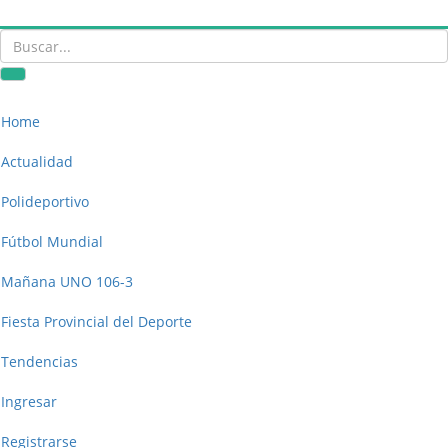
Home
Actualidad
Polideportivo
Fútbol Mundial
Mañana UNO 106-3
Fiesta Provincial del Deporte
Tendencias
Ingresar
Registrarse