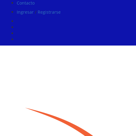
Contacto
Ingresar
/
Registrarse