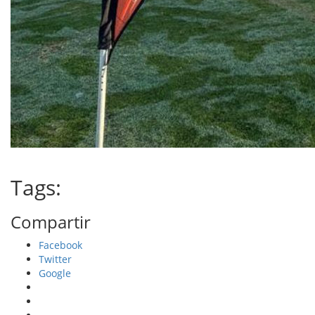
Tags:
Compartir
Facebook
Twitter
Google