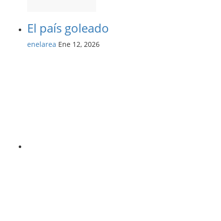
El país goleado
enelarea
Ene 12, 2026