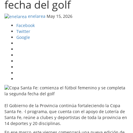
fecha del golf
enelarea
May 15, 2026
Facebook
Twitter
Google
El Gobierno de la Provincia continúa fortaleciendo la Copa
Santa Fe. ·l programa, que cuenta con el apoyo de Lotería de
Santa Fe, reúne a clubes y deportistas de toda la provincia en
14 deportes y 20 disciplinas.
En ese marco, este viernes comenzará una nueva edición de