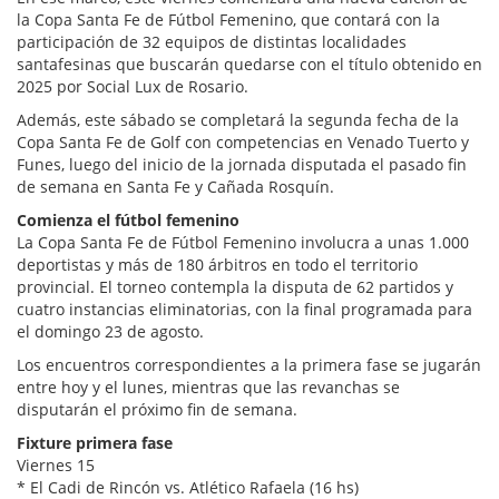
la Copa Santa Fe de Fútbol Femenino, que contará con la
participación de 32 equipos de distintas localidades
santafesinas que buscarán quedarse con el título obtenido en
2025 por Social Lux de Rosario.
Además, este sábado se completará la segunda fecha de la
Copa Santa Fe de Golf con competencias en Venado Tuerto y
Funes, luego del inicio de la jornada disputada el pasado fin
de semana en Santa Fe y Cañada Rosquín.
Comienza el fútbol femenino
La Copa Santa Fe de Fútbol Femenino involucra a unas 1.000
deportistas y más de 180 árbitros en todo el territorio
provincial. El torneo contempla la disputa de 62 partidos y
cuatro instancias eliminatorias, con la final programada para
el domingo 23 de agosto.
Los encuentros correspondientes a la primera fase se jugarán
entre hoy y el lunes, mientras que las revanchas se
disputarán el próximo fin de semana.
Fixture primera fase
Viernes 15
* El Cadi de Rincón vs. Atlético Rafaela (16 hs)