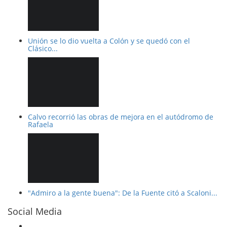
Unión se lo dio vuelta a Colón y se quedó con el
Clásico...
Calvo recorrió las obras de mejora en el autódromo de
Rafaela
"Admiro a la gente buena": De la Fuente citó a Scaloni...
Social Media