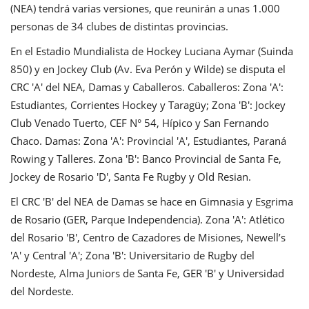
(NEA) tendrá varias versiones, que reunirán a unas 1.000
personas de 34 clubes de distintas provincias.
En el Estadio Mundialista de Hockey Luciana Aymar (Suinda
850) y en Jockey Club (Av. Eva Perón y Wilde) se disputa el
CRC 'A' del NEA, Damas y Caballeros. Caballeros: Zona 'A':
Estudiantes, Corrientes Hockey y Taragüy; Zona 'B': Jockey
Club Venado Tuerto, CEF N° 54, Hípico y San Fernando
Chaco. Damas: Zona 'A': Provincial 'A', Estudiantes, Paraná
Rowing y Talleres. Zona 'B': Banco Provincial de Santa Fe,
Jockey de Rosario 'D', Santa Fe Rugby y Old Resian.
El CRC 'B' del NEA de Damas se hace en Gimnasia y Esgrima
de Rosario (GER, Parque Independencia). Zona 'A': Atlético
del Rosario 'B', Centro de Cazadores de Misiones, Newell’s
'A' y Central 'A'; Zona 'B': Universitario de Rugby del
Nordeste, Alma Juniors de Santa Fe, GER 'B' y Universidad
del Nordeste.