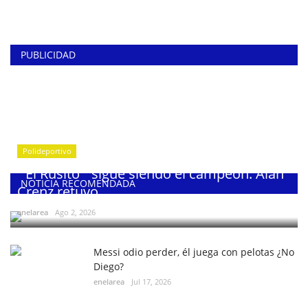
PUBLICIDAD
Polideportivo
¨El Rusito¨ sigue siendo el campeón: Alan
NOTICIA RECOMENDADA
Crenz retuvo...
enelarea
Ago 2, 2026
Messi odio perder, él juega con pelotas ¿No
Diego?
enelarea
Jul 17, 2026