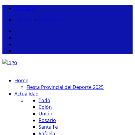
Contacto
Ingresar
/
Registrarse
Home
Fiesta Provincial del Deporte 2025
Actualidad
Todo
Colón
Unión
Rosario
Santa Fe
Rafaela