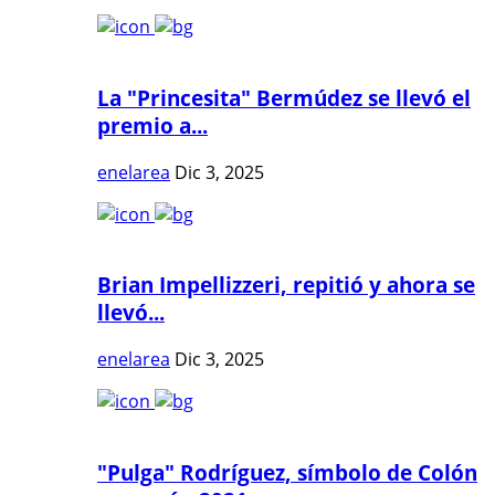
La "Princesita" Bermúdez se llevó el
premio a...
enelarea
Dic 3, 2025
Brian Impellizzeri, repitió y ahora se
llevó...
enelarea
Dic 3, 2025
"Pulga" Rodríguez, símbolo de Colón