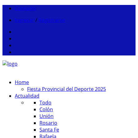
Contacto
Ingresar
/
Registrarse
Home
Fiesta Provincial del Deporte 2025
Actualidad
Todo
Colón
Unión
Rosario
Santa Fe
Rafaela