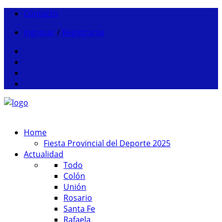
Contacto
Ingresar
/
Registrarse
Home
Fiesta Provincial del Deporte 2025
Actualidad
Todo
Colón
Unión
Rosario
Santa Fe
Rafaela