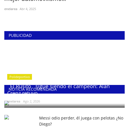
enelarea
Abr 4, 2025
PUBLICIDAD
Polideportivo
¨El Rusito¨ sigue siendo el campeón: Alan
NOTICIA RECOMENDADA
Crenz retuvo...
enelarea
Ago 2, 2026
Messi odio perder, él juega con pelotas ¿No
Diego?