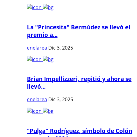
La "Princesita" Bermúdez se llevó el
premio a...
enelarea
Dic 3, 2025
Brian Impellizzeri, repitió y ahora se
llevó...
enelarea
Dic 3, 2025
"Pulga" Rodríguez, símbolo de Colón