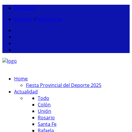
Contacto
Ingresar
/
Registrarse
Home
Fiesta Provincial del Deporte 2025
Actualidad
Todo
Colón
Unión
Rosario
Santa Fe
Rafaela