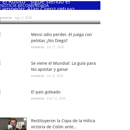
¨El Rusito¨ sigue siendo el
NOTICIA RECOMENDADA
campeón: Alan Crenz retuvo...
enelarea
Ago 2, 2026
Messi odio perder, él juega con
pelotas ¿No Diego?
enelarea
Jul 17, 2026
Se viene el Mundial: La guía para
No apostar y ganar
enelarea
Jun 8, 2026
El país goleado
enelarea
Ene 12, 2026
Restituyeron la Copa de la mítica
victoria de Colón ante...