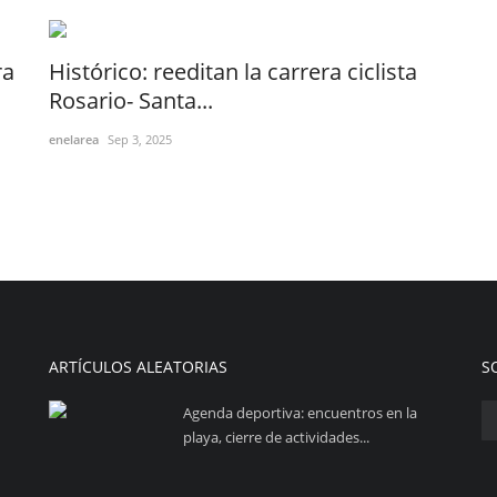
ra
Histórico: reeditan la carrera ciclista
Rosario- Santa...
enelarea
Sep 3, 2025
ARTÍCULOS ALEATORIAS
S
Agenda deportiva: encuentros en la
playa, cierre de actividades...