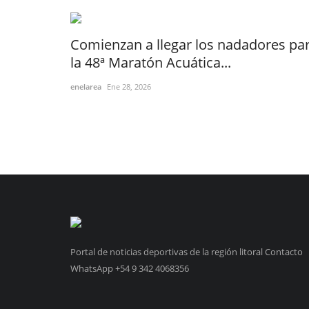
Comienzan a llegar los nadadores pa
la 48ª Maratón Acuática...
enelarea
Ene 28, 2026
Portal de noticias deportivas de la región litoral Contacto
WhatsApp +54 9 342 4068356