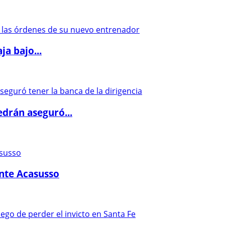
a bajo...
drán aseguró...
ante Acasusso