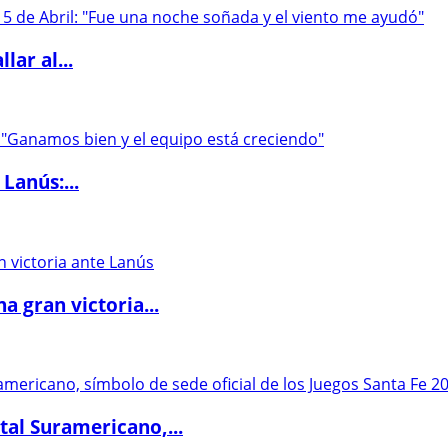
lar al...
Lanús:...
 gran victoria...
al Suramericano,...