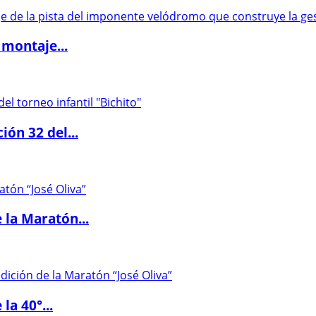
 montaje...
ón 32 del...
 la Maratón...
la 40°...