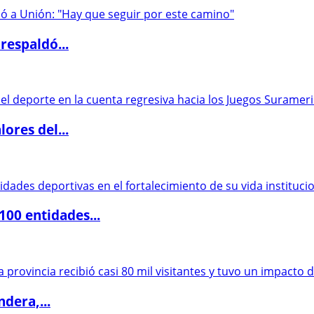
respaldó...
ores del...
00 entidades...
dera,...