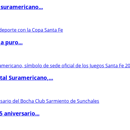
 suramericano...
a puro...
al Suramericano,...
5 aniversario...