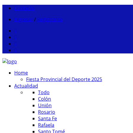
Contacto
Ingresar
/
Registrarse
Home
Fiesta Provincial del Deporte 2025
Actualidad
Todo
Colón
Unión
Rosario
Santa Fe
Rafaela
Santo Tomé