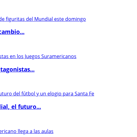
cambio...
agonistas...
l, el futuro...