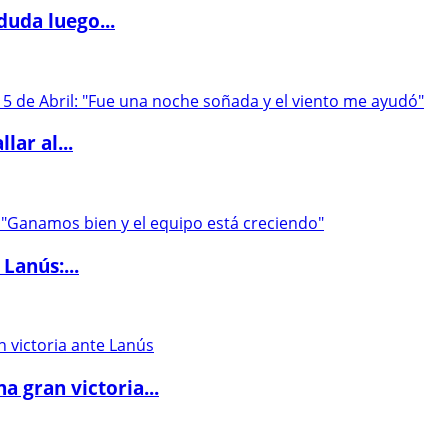
duda luego...
lar al...
Lanús:...
 gran victoria...