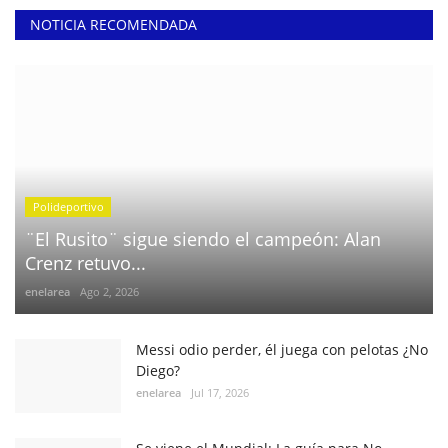
NOTICIA RECOMENDADA
Polideportivo
¨El Rusito¨ sigue siendo el campeón: Alan
Crenz retuvo...
enelarea
Ago 2, 2026
Messi odio perder, él juega con pelotas ¿No
Diego?
enelarea
Jul 17, 2026