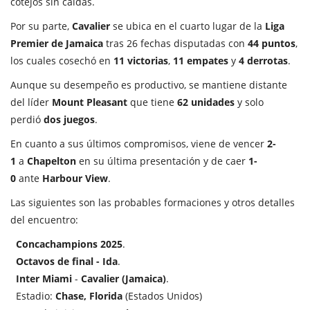
cotejos sin caídas.
Por su parte,
Cavalier
se ubica en el cuarto lugar de la
Liga
Premier de Jamaica
tras 26 fechas disputadas con
44 puntos
,
los cuales cosechó en
11 victorias
,
11 empates
y
4 derrotas
.
Aunque su desempeño es productivo, se mantiene distante
del líder
Mount Pleasant
que tiene
62 unidades
y solo
perdió
dos juegos
.
En cuanto a sus últimos compromisos, viene de vencer
2-
1
a
Chapelton
en su última presentación y de caer
1-
0
ante
Harbour View
.
Las siguientes son las probables formaciones y otros detalles
del encuentro:
Concachampions 2025
.
Octavos de final - Ida
.
Inter Miami
-
Cavalier (Jamaica)
.
Estadio:
Chase, Florida
(Estados Unidos)