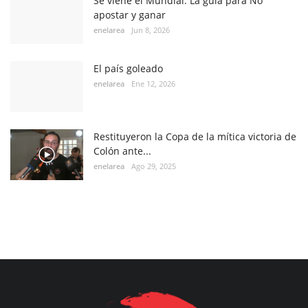
Se viene el Mundial: La guía para No
apostar y ganar
enelarea
Jun 8, 2026
El país goleado
enelarea
Ene 12, 2026
Restituyeron la Copa de la mítica victoria de
Colón ante...
enelarea
Ago 29, 2025