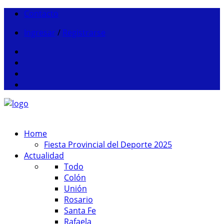
Contacto
Ingresar
/
Registrarse
Home
Fiesta Provincial del Deporte 2025
Actualidad
Todo
Colón
Unión
Rosario
Santa Fe
Rafaela