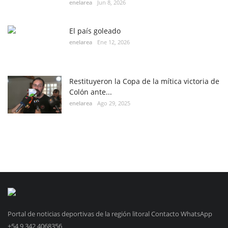
enelarea
Jun 8, 2026
El país goleado
enelarea
Ene 12, 2026
Restituyeron la Copa de la mítica victoria de
Colón ante...
enelarea
Ago 29, 2025
Portal de noticias deportivas de la región litoral Contacto WhatsApp
+54 9 342 4068356