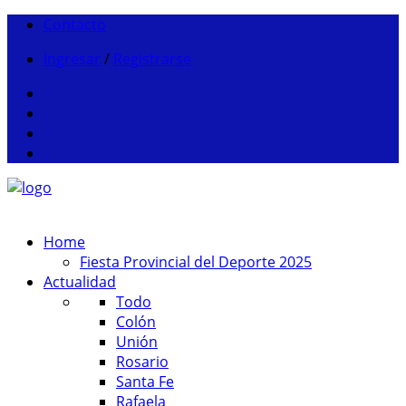
Contacto
Ingresar
/
Registrarse
Home
Fiesta Provincial del Deporte 2025
Actualidad
Todo
Colón
Unión
Rosario
Santa Fe
Rafaela