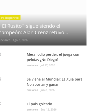
Polideportivo
¨El Rusito¨ sigue siendo el
campeón: Alan Crenz retuvo...
enelarea
Ago 2, 2026
Messi odio perder, él juega con
pelotas ¿No Diego?
enelarea
Jul 17, 2026
Se viene el Mundial: La guía para
No apostar y ganar
enelarea
Jun 8, 2026
El país goleado
enelarea
Ene 12, 2026