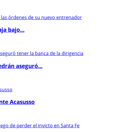
a bajo...
drán aseguró...
ante Acasusso