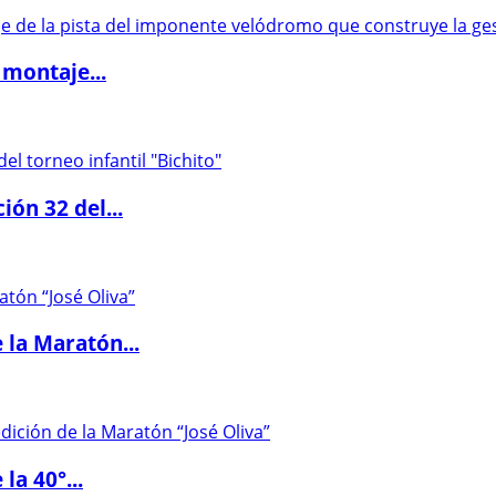
 montaje...
ón 32 del...
 la Maratón...
la 40°...