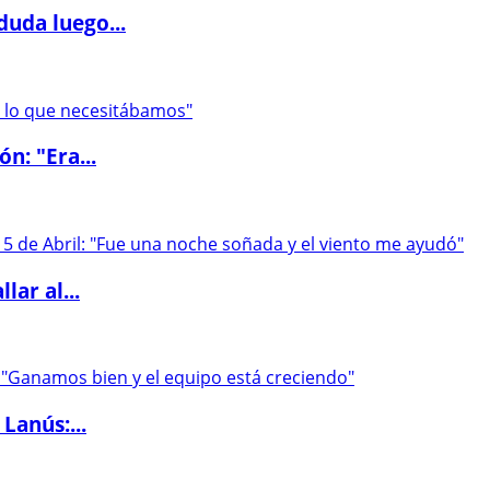
duda luego...
ón: "Era...
lar al...
Lanús:...