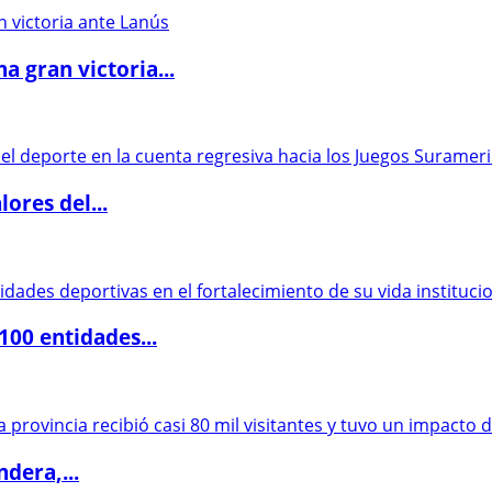
 gran victoria...
ores del...
00 entidades...
dera,...