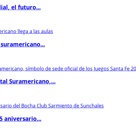
l, el futuro...
 suramericano...
al Suramericano,...
5 aniversario...