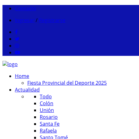
Contacto
Ingresar
/
Registrarse
Home
Fiesta Provincial del Deporte 2025
Actualidad
Todo
Colón
Unión
Rosario
Santa Fe
Rafaela
Santo Tomé