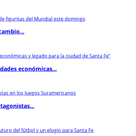
cambio...
dades económicas...
agonistas...