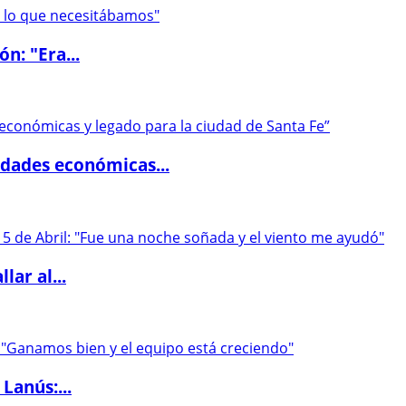
ón: "Era...
dades económicas...
lar al...
Lanús:...