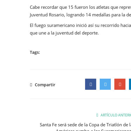
Cabe recordar que 15 fueron los atletas que repre
Juventud Rosario, logrando 14 medallas para la de
El fuego suramericano inició así su recorrido haci
que une a la juventud del deporte.
Tags:
Compartir
Facebook
Twitter
Google
ARTÍCULO ANTERI
Santa Fe será sede de la Copa de Triatlón de l
Américas rumbo a los Suramericanos.