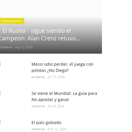
Polideportivo
¨El Rusito¨ sigue siendo el
campeón: Alan Crenz retuvo...
enelarea
Ago 2, 2026
Messi odio perder, él juega con
pelotas ¿No Diego?
enelarea
Jul 17, 2026
Se viene el Mundial: La guía para
No apostar y ganar
enelarea
Jun 8, 2026
El país goleado
enelarea
Ene 12, 2026