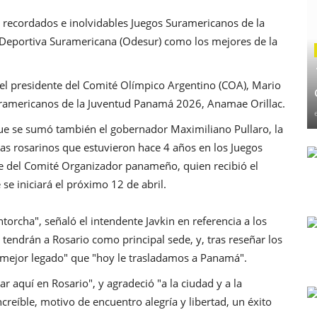
os recordados e inolvidables Juegos Suramericanos de la
 Deportiva Suramericana (Odesur) como los mejores de la
el presidente del Comité Olímpico Argentino (COA), Mario
Suramericanos de la Juventud Panamá 2026, Anamae Orillac.
ue se sumó también el gobernador Maximiliano Pullaro, la
tas rosarinos que estuvieron hace 4 años en los Juegos
nte del Comité Organizador panameño, quien recibió el
e iniciará el próximo 12 de abril.
orcha", señaló el intendente Javkin en referencia a los
endrán a Rosario como principal sede, y, tras reseñar los
l mejor legado" que "hoy le trasladamos a Panamá".
r aquí en Rosario", y agradeció "a la ciudad y a la
creíble, motivo de encuentro alegría y libertad, un éxito