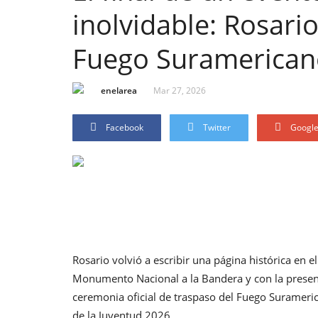
inolvidable: Rosari
Fuego Suramerican
enelarea
Mar 27, 2026
Facebook
Twitter
Googl
Rosario volvió a escribir una página histórica en e
Monumento Nacional a la Bandera y con la presenci
ceremonia oficial de traspaso del Fuego Suramer
de la Juventud 2026.