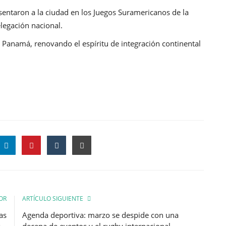
sentaron a la ciudad en los Juegos Suramericanos de la
legación nacional.
a Panamá, renovando el espíritu de integración continental
OR
ARTÍCULO SIGUIENTE
as
Agenda deportiva: marzo se despide con una
..
decena de eventos y el rugby internacional...