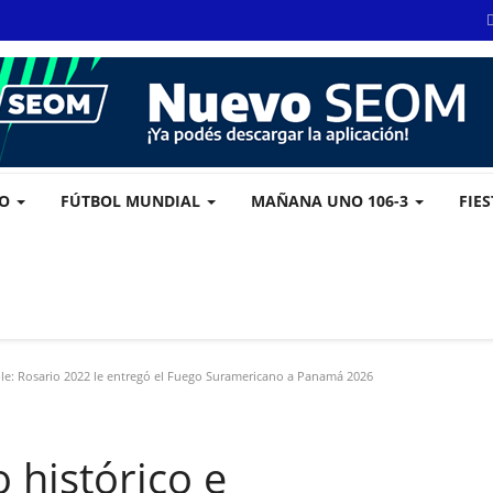
VO
FÚTBOL MUNDIAL
MAÑANA UNO 106-3
FIE
able: Rosario 2022 le entregó el Fuego Suramericano a Panamá 2026
o histórico e