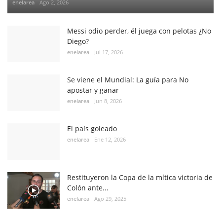
enelarea
Ago 2, 2026
Messi odio perder, él juega con pelotas ¿No
Diego?
enelarea
Jul 17, 2026
Se viene el Mundial: La guía para No
apostar y ganar
enelarea
Jun 8, 2026
El país goleado
enelarea
Ene 12, 2026
Restituyeron la Copa de la mítica victoria de
Colón ante...
enelarea
Ago 29, 2025