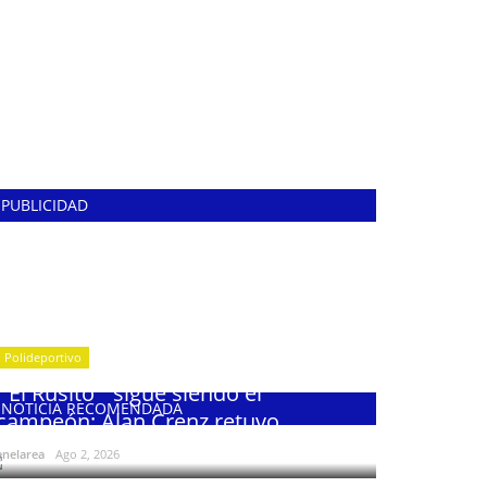
PUBLICIDAD
Polideportivo
¨El Rusito¨ sigue siendo el
NOTICIA RECOMENDADA
campeón: Alan Crenz retuvo...
enelarea
Ago 2, 2026