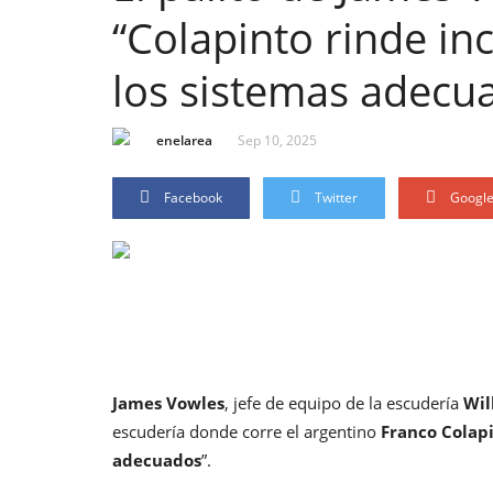
“Colapinto rinde in
los sistemas adecu
enelarea
Sep 10, 2025
Facebook
Twitter
Googl
James Vowles
, jefe de equipo de la escudería
Wil
escudería donde corre el argentino
Franco Colap
adecuados
”.