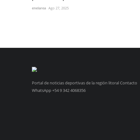
enelarea
Ago 27, 2025
Portal de noticias deportivas de la región litoral Contacto
WhatsApp +54 9 342 4068356