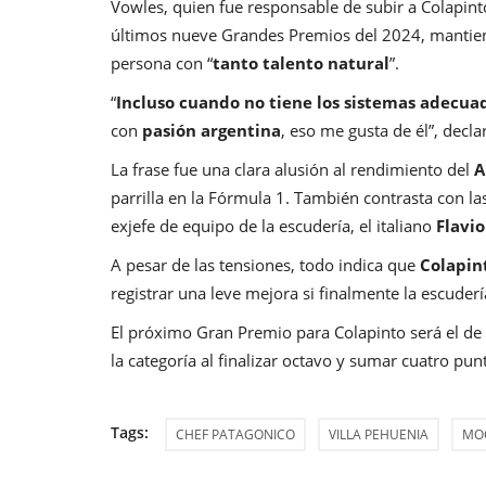
Vowles, quien fue responsable de subir a Colapint
últimos nueve Grandes Premios del 2024, mantiene
persona con “
tanto talento natural
”.
“
Incluso cuando no tiene los sistemas adecuad
con
pasión argentina
, eso me gusta de él”, decl
La frase fue una clara alusión al rendimiento del
A
parrilla en la Fórmula 1. También contrasta con las
exjefe de equipo de la escudería, el italiano
Flavio
A pesar de las tensiones, todo indica que
Colapin
registrar una leve mejora si finalmente la escude
El próximo Gran Premio para Colapinto será el de
la categoría al finalizar octavo y sumar cuatro pu
Tags:
CHEF PATAGONICO
VILLA PEHUENIA
MO