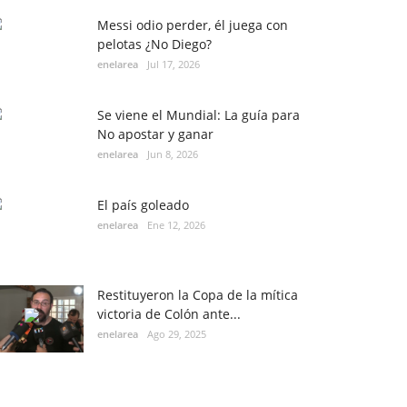
Messi odio perder, él juega con
pelotas ¿No Diego?
enelarea
Jul 17, 2026
Se viene el Mundial: La guía para
No apostar y ganar
enelarea
Jun 8, 2026
El país goleado
enelarea
Ene 12, 2026
Restituyeron la Copa de la mítica
victoria de Colón ante...
enelarea
Ago 29, 2025