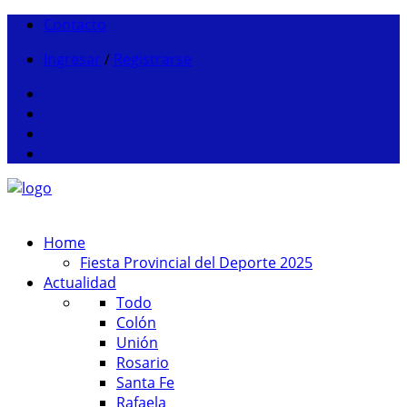
Contacto
Ingresar
/
Registrarse
Home
Fiesta Provincial del Deporte 2025
Actualidad
Todo
Colón
Unión
Rosario
Santa Fe
Rafaela