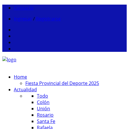
Contacto
Ingresar
/
Registrarse
Home
Fiesta Provincial del Deporte 2025
Actualidad
Todo
Colón
Unión
Rosario
Santa Fe
Rafaela