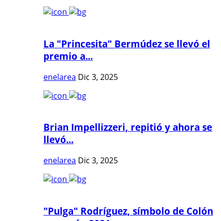
La "Princesita" Bermúdez se llevó el
premio a...
enelarea
Dic 3, 2025
Brian Impellizzeri, repitió y ahora se
llevó...
enelarea
Dic 3, 2025
"Pulga" Rodríguez, símbolo de Colón