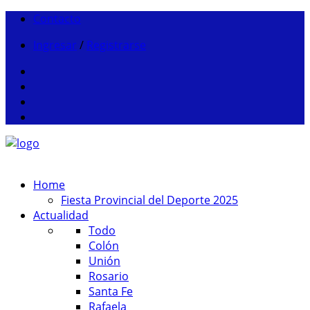
Contacto
Ingresar
/
Registrarse
Home
Fiesta Provincial del Deporte 2025
Actualidad
Todo
Colón
Unión
Rosario
Santa Fe
Rafaela