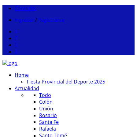
Contacto
Ingresar
/
Registrarse
Home
Fiesta Provincial del Deporte 2025
Actualidad
Todo
Colón
Unión
Rosario
Santa Fe
Rafaela
Santo Tomé