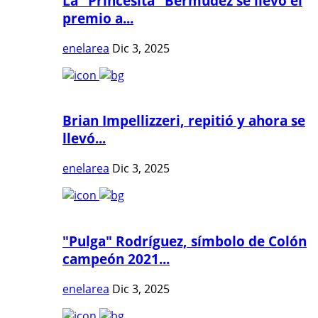
La "Princesita" Bermúdez se llevó el
premio a...
enelarea
Dic 3, 2025
Brian Impellizzeri, repitió y ahora se
llevó...
enelarea
Dic 3, 2025
"Pulga" Rodríguez, símbolo de Colón
campeón 2021...
enelarea
Dic 3, 2025