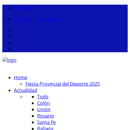
Contacto
Ingresar
/
Registrarse
Home
Fiesta Provincial del Deporte 2025
Actualidad
Todo
Colón
Unión
Rosario
Santa Fe
Rafaela