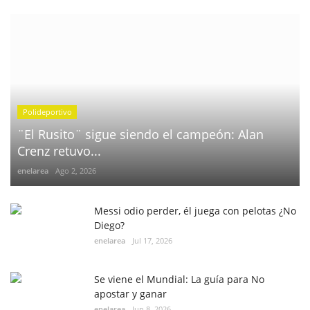
Polideportivo
¨El Rusito¨ sigue siendo el campeón: Alan
Crenz retuvo...
enelarea
Ago 2, 2026
Messi odio perder, él juega con pelotas ¿No
Diego?
enelarea
Jul 17, 2026
Se viene el Mundial: La guía para No
apostar y ganar
enelarea
Jun 8, 2026