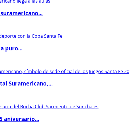
 suramericano...
a puro...
al Suramericano,...
5 aniversario...