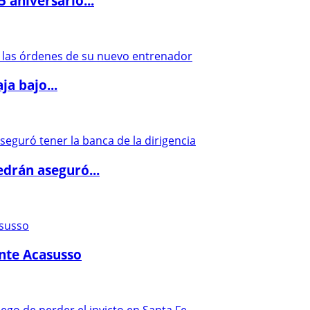
5 aniversario...
a bajo...
drán aseguró...
ante Acasusso