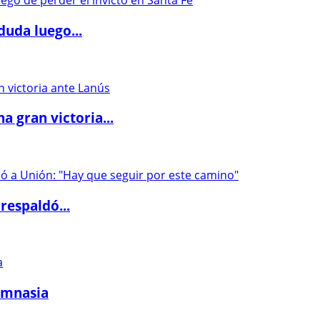
duda luego...
 gran victoria...
respaldó...
imnasia