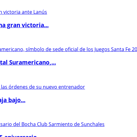
 gran victoria...
al Suramericano,...
a bajo...