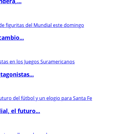
dera,...
cambio...
agonistas...
l, el futuro...