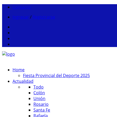
Contacto
Ingresar
/
Registrarse
Home
Fiesta Provincial del Deporte 2025
Actualidad
Todo
Colón
Unión
Rosario
Santa Fe
Rafaela