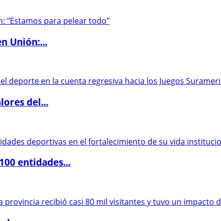
n Unión:...
ores del...
00 entidades...