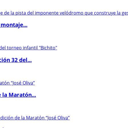
 montaje...
ón 32 del...
 la Maratón...