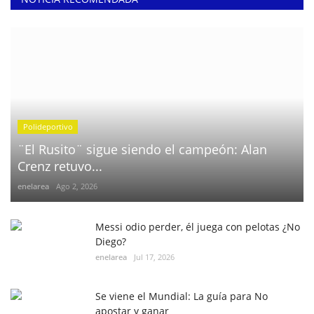
Polideportivo
¨El Rusito¨ sigue siendo el campeón: Alan
Crenz retuvo...
enelarea
Ago 2, 2026
Messi odio perder, él juega con pelotas ¿No
Diego?
enelarea
Jul 17, 2026
Se viene el Mundial: La guía para No
apostar y ganar