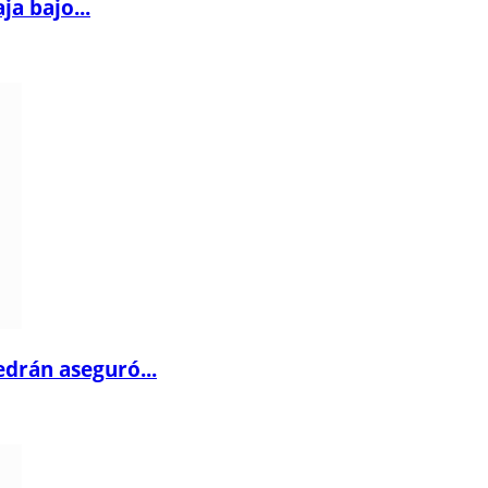
a bajo...
drán aseguró...