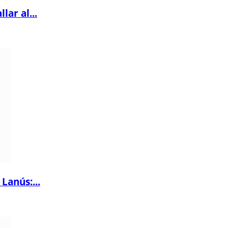
lar al...
Lanús:...