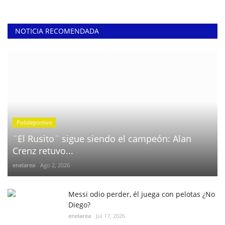
NOTICIA RECOMENDADA
Polideportivo
¨El Rusito¨ sigue siendo el campeón: Alan
Crenz retuvo...
enelarea
Ago 2, 2026
Messi odio perder, él juega con pelotas ¿No
Diego?
enelarea
Jul 17, 2026