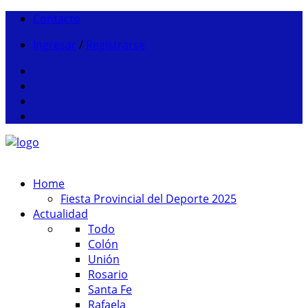
Contacto
Ingresar
/
Registrarse
Home
Fiesta Provincial del Deporte 2025
Actualidad
Todo
Colón
Unión
Rosario
Santa Fe
Rafaela