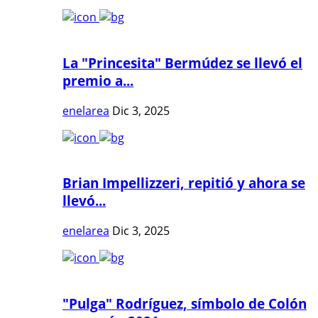
La "Princesita" Bermúdez se llevó el
premio a...
enelarea
Dic 3, 2025
Brian Impellizzeri, repitió y ahora se
llevó...
enelarea
Dic 3, 2025
"Pulga" Rodríguez, símbolo de Colón